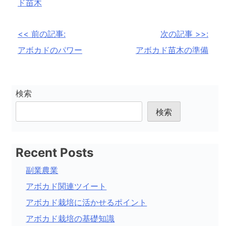
ド苗木
投
<< 前の記事:
次の記事 >>:
稿
アボカドのパワー
アボカド苗木の準備
ナ
ビ
検索
ゲ
検索
ー
シ
Recent Posts
ョ
副業農業
ン
アボカド関連ツイート
アボカド栽培に活かせるポイント
アボカド栽培の基礎知識