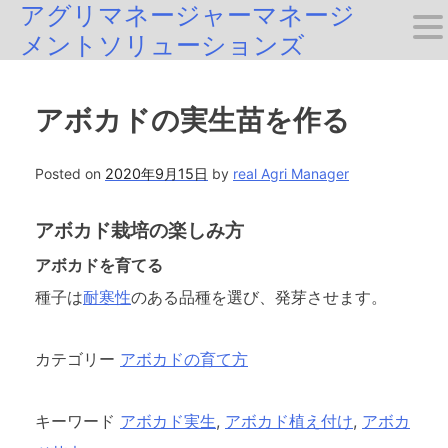
アグリマネージャーマネージ
Skip
メントソリューションズ
to
content
アボカドの実生苗を作る
Posted on
2020年9月15日
by
real Agri Manager
アボカド栽培の楽しみ方
アボカドを育てる
種子は
耐寒性
のある品種を選び、発芽させます。
カテゴリー
アボカドの育て方
キーワード
アボカド実生
,
アボカド植え付け
,
アボカ