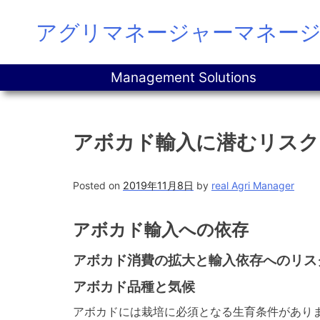
Skip
アグリマネージャーマネー
to
content
Management Solutions
アボカド輸入に潜むリスク
Posted on
2019年11月8日
by
real Agri Manager
アボカド輸入への依存
アボカド消費の拡大と輸入依存へのリス
アボカド品種と気候
アボカドには栽培に必須となる生育条件があり