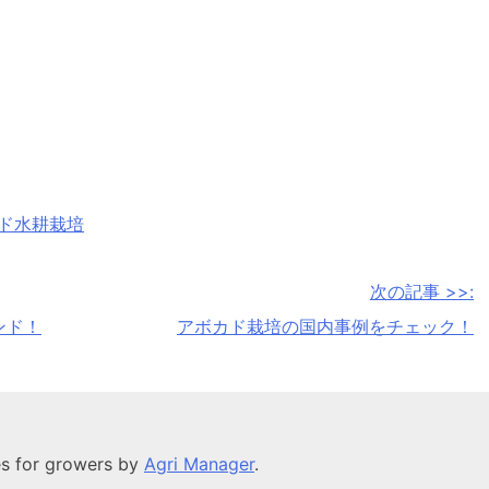
ド水耕栽培
次の記事 >>:
ンド！
アボカド栽培の国内事例をチェック！
es for growers by
Agri Manager
.