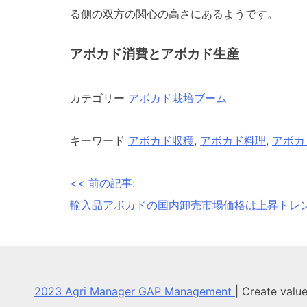
る側の双方の関心の高さにあるようです。
アボカド消費とアボカド生産
カテゴリー
アボカド栽培ブーム
キーワード
アボカド収穫
,
アボカド料理
,
アボカ
<< 前の記事:
投
輸入品アボカドの国内卸売市場価格は上昇トレ
稿
ナ
ビ
2023 Agri Manager GAP Management
|
Create valu