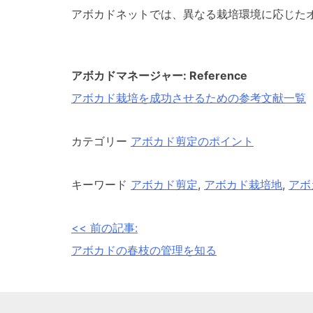
アボカドネットでは、異なる栽培環境に応じた
アボカドマネージャー: Reference
アボカド栽培を成功させるための参考文献一覧
カテゴリー
アボカド剪定のポイント
キーワード
アボカド剪定
,
アボカド栽培地
,
アボ
<< 前の記事:
投
アボカドの春枝の管理を知る
稿
ナ