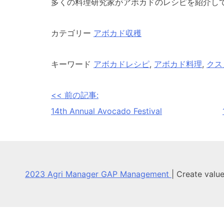
多くの料理研究家がアボカドのレシピを紹介し
カテゴリー
アボカド収穫
キーワード
アボカドレシピ
,
アボカド料理
,
クス
<< 前の記事:
投
14th Annual Avocado Festival
稿
ナ
ビ
2023 Agri Manager GAP Management
|
Create valu
ゲ
ー